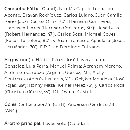
Carabobo Fútbol Club(1):
Nicolás Caprio; Leonardo
Aponte, Brayan Rodríguez, Carlos Lujano, Juan Camilo
Pérez (Juan Carlos Ortiz, 70’); Harrison Contreras,
Francisco Flores (Harrison Contreras, 30’); José Balza
(Robert Hernández, 47’), Carlos Sosa, Michael Covea
(Edson Tortolero, 80’); y Juan Francisco Apaolaza (Jesús
Hernández, 70’). DT: Juan Domingo Tolisano.
Angostura (1):
Héctor Pérez; José Lovera, Jenner
González, Luis Parra, Manuel Palma; Abraham Moreno,
Anderson Cardozo (Argenis Gómez, 73’); Aldry
Contreras (Andrés Farreras, 73’), Gelyker Mendoza (José
Rojas, 89’); Ronny Maza (Keiner Pérez,73’) y Carlos Roca
(Christian Gómez,55’). DT: Osmar Castillo.
Goles:
Carlos Sosa 34’ (CBB). Anderson Cardozo 38’
(ANG).
Árbitro principal:
Reyes Soto (Cojedes).