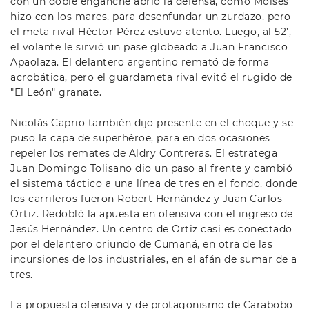
con un doble enganche abrió la defensa, como Moisés
hizo con los mares, para desenfundar un zurdazo, pero
el meta rival Héctor Pérez estuvo atento. Luego, al 52’,
el volante le sirvió un pase globeado a Juan Francisco
Apaolaza. El delantero argentino remató de forma
acrobática, pero el guardameta rival evitó el rugido de
"El León" granate.
Nicolás Caprio también dijo presente en el choque y se
puso la capa de superhéroe, para en dos ocasiones
repeler los remates de Aldry Contreras. El estratega
Juan Domingo Tolisano dio un paso al frente y cambió
el sistema táctico a una línea de tres en el fondo, donde
los carrileros fueron Robert Hernández y Juan Carlos
Ortiz. Redobló la apuesta en ofensiva con el ingreso de
Jesús Hernández. Un centro de Ortiz casi es conectado
por el delantero oriundo de Cumaná, en otra de las
incursiones de los industriales, en el afán de sumar de a
tres.
La propuesta ofensiva y de protagonismo de Carabobo