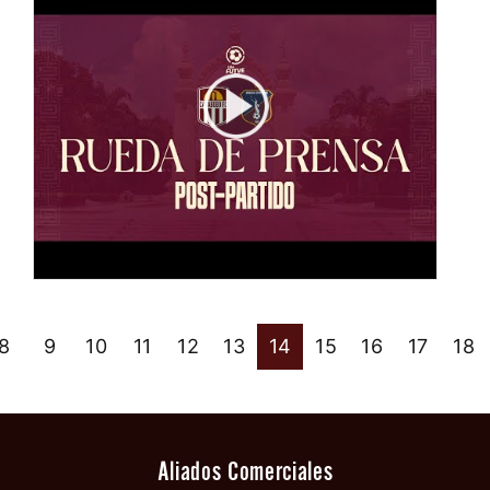
8
9
10
11
12
13
14
15
16
17
18
Aliados Comerciales