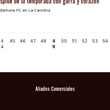
spide de la temporada con garra y corazón
a Zamora FC en La Carolina
4
45
46
47
48
4
50
51
52
53
54
9
4
Aliados Comerciales