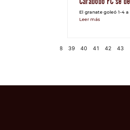
Carabobo FC se de
El granate goleó 1-4 
Leer más
34
35
36
37
38
39
40
41
42
43