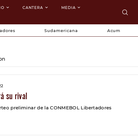
NO
CANTERA
MEDIA
tadores
Sudamericana
Acum
ion
22
á su rival
sorteo preliminar de la CONMEBOL Libertadores