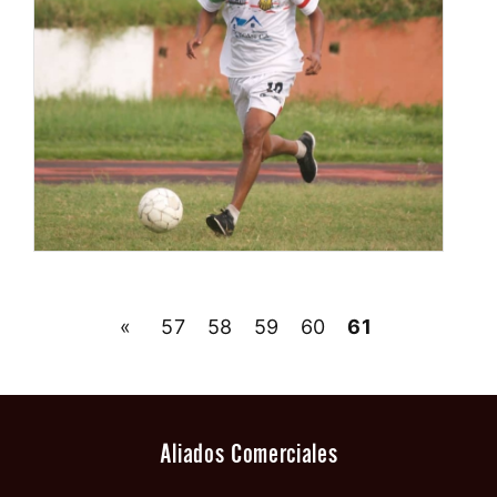
«
57
58
59
60
61
Aliados Comerciales