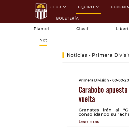
CLUB
EQUIPO
FEMENI
BOLETERÍA
Plantel
Clasif
Liber
Not
Noticias - Primera Divis
Primera División - 09-09-20
Carabobo apuesta 
vuelta
Granates irán al "G
consolidando su racha
Leer más