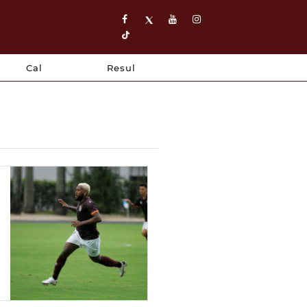
Cal
Resul