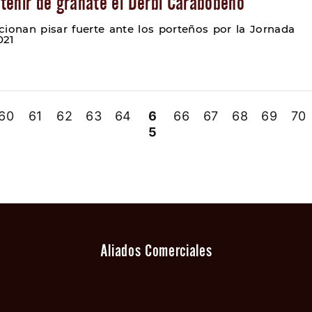
teñir de granate el Derbi Carabobeño
cionan pisar fuerte ante los porteños por la Jornada
021
60
61
62
63
64
6
66
67
68
69
70
5
Aliados Comerciales