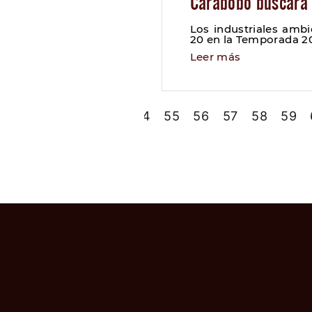
Carabobo buscará 
Los industriales ambi
20 en la Temporada 2
Leer más
50
51
52
53
54
55
56
57
58
59