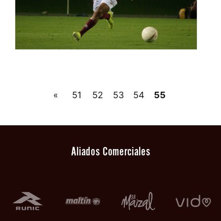
«
51
52
53
54
55
Aliados Comerciales