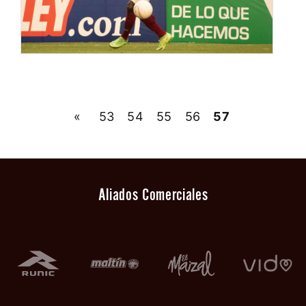
«
53
54
55
56
57
Aliados Comerciales